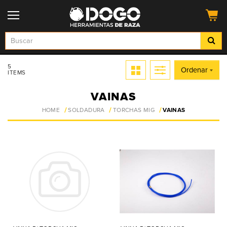
5
Ordenar
ITEMS
VAINAS
HOME
SOLDADURA
TORCHAS MIG
VAINAS