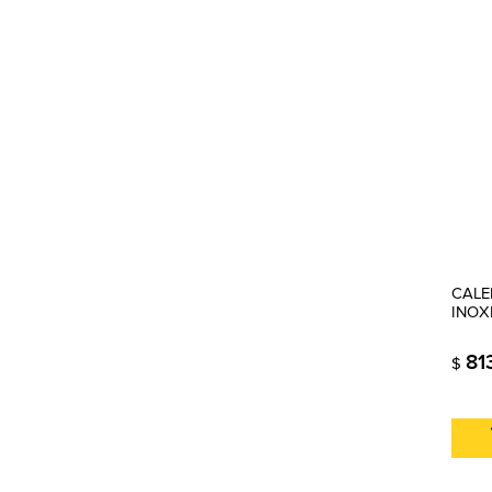
CALE
INOX
81
$