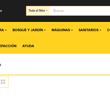
go
Todo
el Sitio
RA
BOSQUE Y JARDÍN
MÁQUINAS
SANITARIOS
C
EFACCIÓN
AYUDA
O