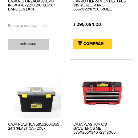
CAJA REFORZADA ACERO
CARRO HERRAMIENTAS 3 PCS
INOX 470x220X210 18.5" C/
INSTALADOR PROF
BANDEJA (3011...
565x465x875 C/ RUE...
295.064,00
$
Producto no disponible
COMPRAR
MÁS INFO
CAJA PLASTICA 595x360x355
CAJA PLÁSTICA C/3
24"T/PLASTICA - 2067
GAVETEROS MET
585X266X340 -23" 3065