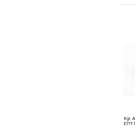
Kgr.
E71T-