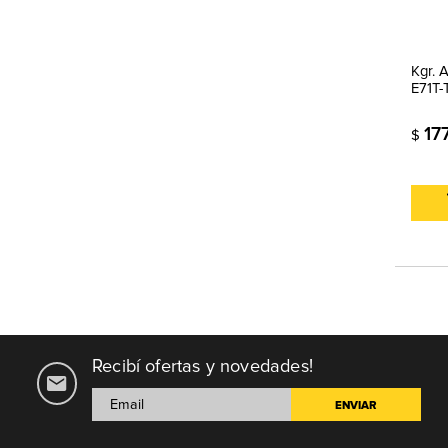
Kgr.
E71T-
17
$
Recibí ofertas y novedades!