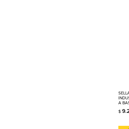
SELL
INDU
A BAS
9.
$